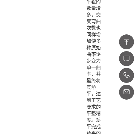
平辊的
数量增
多，交
变弯曲
次数也
同样增
加使多
种原始
曲率逐
步变为
单一曲
率，并
最终将
其矫
平，达
到工艺
要求的
平整精
度。矫
平完成
矫平的