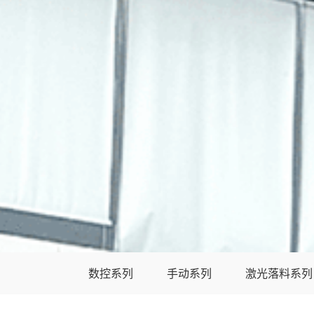
数控系列
手动系列
激光落料系列