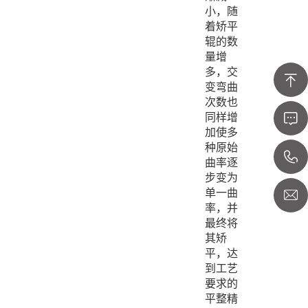
小，随
着矫平
辊的数
量增
多，交
变弯曲
次数也
同样增
加使多
种原始
曲率逐
步变为
单一曲
率，并
最终将
其矫
平，达
到工艺
要求的
平整精