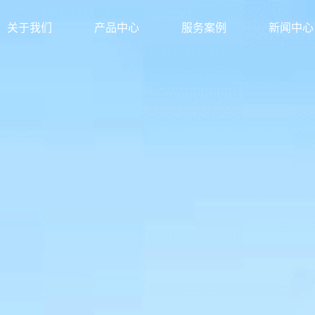
关于我们
产品中心
服务案例
新闻中心
展历程
液压系列
公司新闻
激光切割件矫平
荣誉资质
手动系列
展会新闻
详细服务
不锈钢件矫平
激光落料系列
行业动态
加工